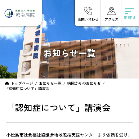
コ
ナ
ン
ビ
テ
ゲ
お問い合わせ
アクセス
ン
ー
ツ
シ
へ
ョ
ス
ン
キ
に
お知らせ一覧
ッ
移
プ
動
トップページ
お知らせ一覧
病院からのお知らせ
「認知症について」講演会
「認知症について」講演会
小松島市社会福祉協議会地域包括支援センターより依頼を受け、