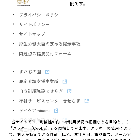
院です。
プライバシーポリシー
サイトポリシー
サイトマップ
厚生労働大臣の定める掲示事項
問題点ご指摘受付フォーム
すだちの園
居宅介護支援事業所
自立訓練施設せせらぎ
福祉サービスセンターせせらぎ
デイケアminami
総合福祉施設きずな
当サイトでは、利便性の向上や利用状況の把握などを目的として
「クッキー（Cookie）」を取得しています。クッキーの使用によっ
富田橋クリニック
て、個人を特定できる情報（氏名、生年月日、電話番号、メールア