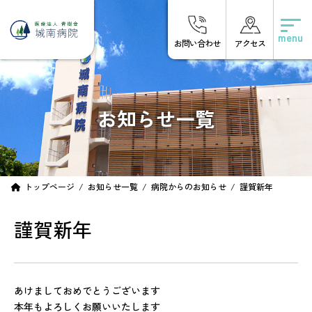
コ
ナ
ン
ビ
テ
ゲ
お問い合わせ
アクセス
ン
ー
ツ
シ
へ
ョ
ス
ン
キ
に
お知らせ一覧
ッ
移
プ
動
トップページ
お知らせ一覧
病院からのお知らせ
謹賀新年
謹賀新年
あけましておめでとうございます
本年もよろしくお願いいたします