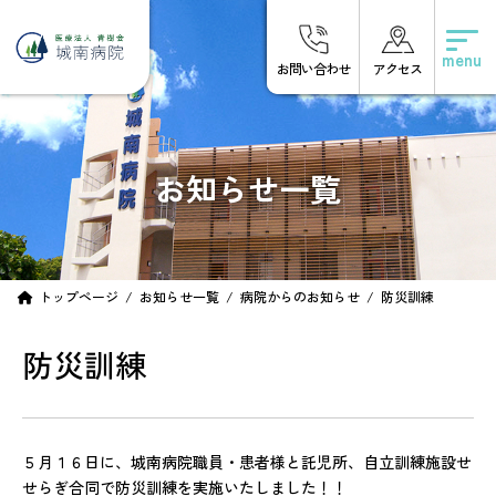
コ
ナ
ン
ビ
テ
ゲ
お問い合わせ
アクセス
ン
ー
ツ
シ
へ
ョ
ス
ン
キ
に
お知らせ一覧
ッ
移
プ
動
トップページ
お知らせ一覧
病院からのお知らせ
防災訓練
防災訓練
５月１６日に、城南病院職員・患者様と託児所、自立訓練施設せ
せらぎ合同で防災訓練を実施いたしました！！