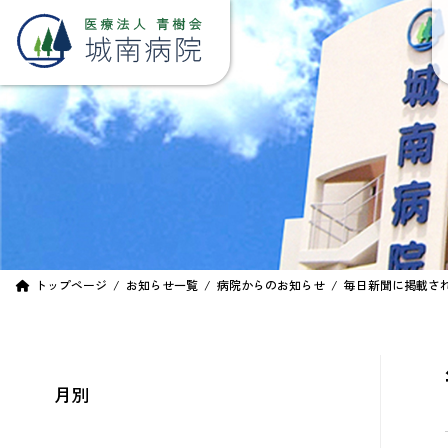
コ
ナ
ン
ビ
テ
ゲ
ン
ー
ツ
シ
へ
ョ
ス
ン
キ
に
ッ
移
プ
動
トップページ
お知らせ一覧
病院からのお知らせ
毎日新聞に掲載さ
月別