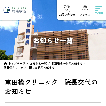
コ
ナ
ン
ビ
テ
ゲ
お問い合わせ
アクセス
ン
ー
ツ
シ
へ
ョ
ス
ン
キ
に
お知らせ一覧
ッ
移
プ
動
トップページ
お知らせ一覧
関連施設からのお知らせ
富田橋クリニック 院長交代のお知らせ
富田橋クリニック 院長交代の
お知らせ