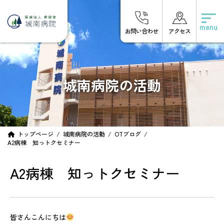
コ
ナ
ン
ビ
テ
ゲ
お問い合わせ
アクセス
ン
ー
ツ
シ
へ
ョ
ス
ン
キ
に
城南病院の活動
ッ
移
プ
動
トップページ
城南病院の活動
OTブログ
A2病棟 知っトクセミナー
A2病棟 知っトクセミナー
皆さんこんにちは