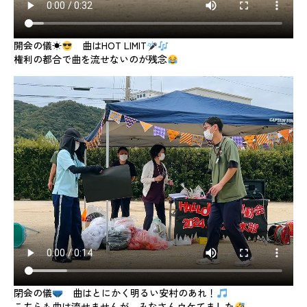
開会の儀☀
曲はHOT LIMIT
権利の都合で曲を流せないのが残念
閉会の儀
曲はとにかく明るい安村のあれ！
こちらも曲は流せませんが、みなさんウケてました