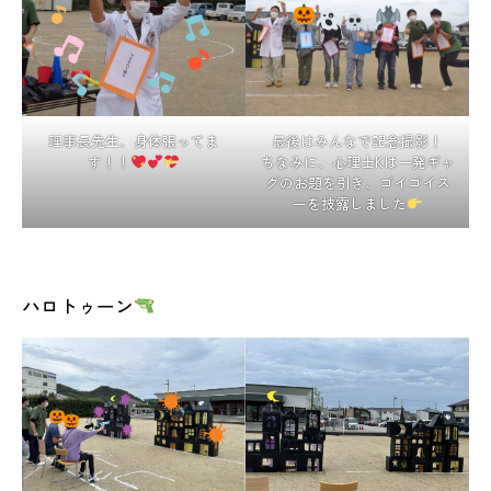
理事長先生、身体張ってま
最後はみんなで記念撮影！
す！！
ちなみに、心理士Kは一発ギャ
グのお題を引き、ゴイゴイス
ーを披露しました
ハロトゥーン