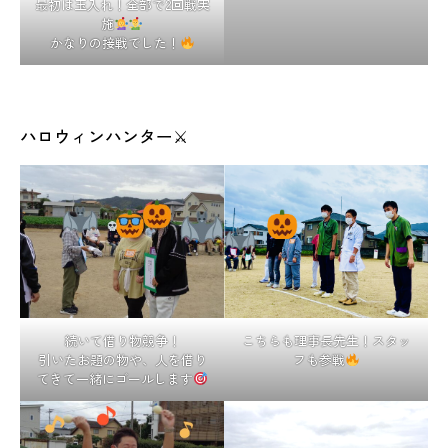
最初は玉入れ！全部で2回戦実
施
かなりの接戦でした！
ハロウィンハンター⚔
続いて借り物競争！
こちらも理事長先生！スタッ
引いたお題の物や、人を借り
フも参戦
てきて一緒にゴールします