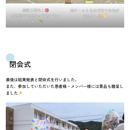
最後は射的！
両チームともほぼ全ての的が
水鉄砲で的を狙って破いてい
破れました
きます
閉会式
最後は結果発表と閉会式を行いました。
また、参加していただいた患者様・メンバー様には景品も贈呈し
ました