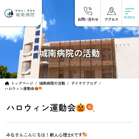
コ
ナ
ン
ビ
テ
ゲ
お問い合わせ
アクセス
ン
ー
ツ
シ
へ
ョ
ス
ン
キ
に
城南病院の活動
ッ
移
プ
動
トップページ
城南病院の活動
デイケアブログ
ハロウィン運動会
ハロウィン運動会
みなさんこんにちは！新人心理士Kです