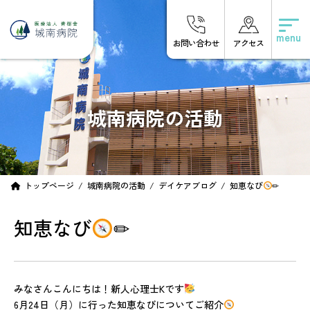
コ
ナ
ン
ビ
テ
ゲ
お問い合わせ
アクセス
ン
ー
ツ
シ
へ
ョ
ス
ン
キ
に
城南病院の活動
ッ
移
プ
動
トップページ
城南病院の活動
デイケアブログ
知恵なび
✏
知恵なび
✏
みなさんこんにちは！新人心理士Kです
6月24日（月）に行った知恵なびについてご紹介