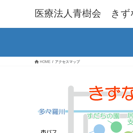
コ
ナ
ン
ビ
医療法人青樹会 きず
テ
ゲ
ン
ー
ツ
シ
へ
ョ
ス
ン
キ
に
ッ
移
HOME
アクセスマップ
プ
動